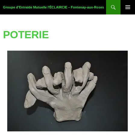
Groupe d'Entraide Mutuelle l’ÉCLAIRCIE – Fontenay-aux-Roses
MENU
PRINCI
POTERIE